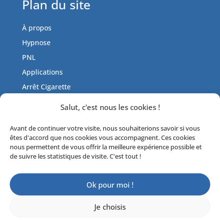
Plan du site
À propos
Hypnose
PNL
Applications
Arrêt Cigarette
Tarifs
Salut, c'est nous les cookies !
Actualités
Avant de continuer votre visite, nous souhaiterions savoir si vous
Contactez-moi
êtes d'accord que nos cookies vous accompagnent. Ces cookies
Livre d’or
nous permettent de vous offrir la meilleure expérience possible et
de suivre les statistiques de visite. C'est tout !
Ok pour moi !
© 2017-2023 Fred Galot |
Mentions
Je choisis
Légales
|
Politique de confidentialité