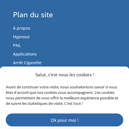
Plan du site
À propos
Hypnose
PNL
Applications
Arrêt Cigarette
Tarifs
Salut, c'est nous les cookies !
Actualités
Avant de continuer votre visite, nous souhaiterions savoir si vous
Contactez-moi
êtes d'accord que nos cookies vous accompagnent. Ces cookies
Livre d’or
nous permettent de vous offrir la meilleure expérience possible et
de suivre les statistiques de visite. C'est tout !
Ok pour moi !
© 2017-2023 Fred Galot |
Mentions