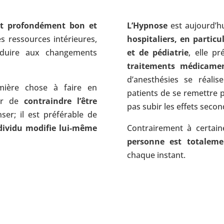
est profondément bon et
L’Hypnose
est aujourd’h
s ressources intérieures,
hospitaliers, en particul
onduire aux changements
et de pédiatrie
, elle p
traitements médicame
d’anesthésies se réali
mière chose à faire en
patients de se remettre 
yer de
contraindre l’être
pas subir les effets secon
er; il est préférable de
dividu modifie lui-même
Contrairement à certain
personne est totaleme
chaque instant.