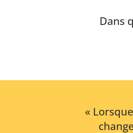
Dans q
« Lorsqu
change