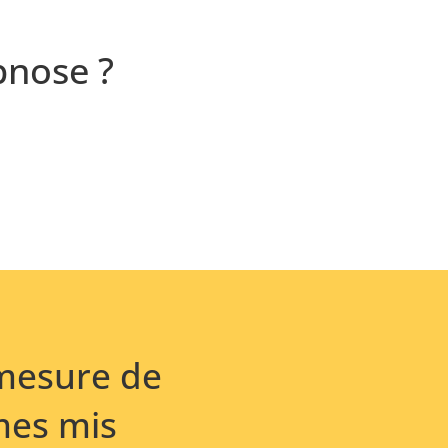
pnose ?
mesure de
mes mis