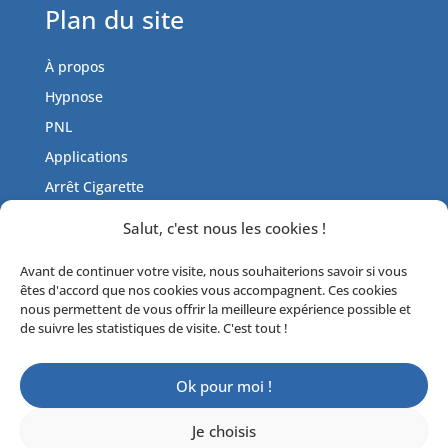
Plan du site
À propos
Hypnose
PNL
Applications
Arrêt Cigarette
Tarifs
Salut, c'est nous les cookies !
Actualités
Avant de continuer votre visite, nous souhaiterions savoir si vous
Contactez-moi
êtes d'accord que nos cookies vous accompagnent. Ces cookies
Livre d’or
nous permettent de vous offrir la meilleure expérience possible et
de suivre les statistiques de visite. C'est tout !
Ok pour moi !
© 2017-2023 Fred Galot |
Mentions
Je choisis
Légales
|
Politique de confidentialité