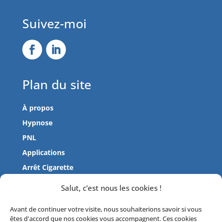
Suivez-moi
Plan du site
À propos
Hypnose
PNL
Applications
Arrêt Cigarette
Tarifs
Salut, c'est nous les cookies !
Actualités
Avant de continuer votre visite, nous souhaiterions savoir si vous
Contactez-moi
êtes d'accord que nos cookies vous accompagnent. Ces cookies